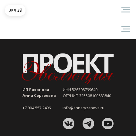
Информация об организации
ВКЛ
ИП Рязанова
ИНН 526308799640
Анна Сергеевна
ОГРНИП 325508100683840
+7 904 557 2496
info@annaryzanova.ru