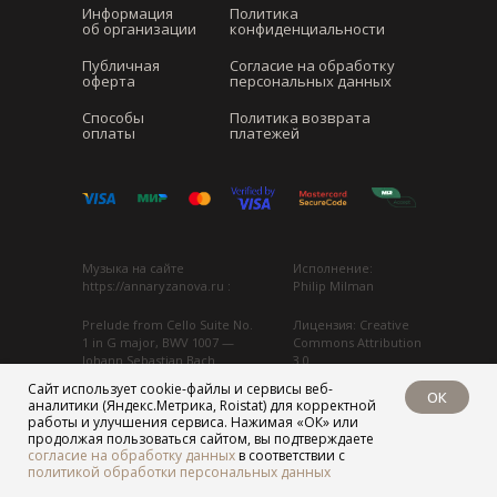
Информация
Политика
об организации
конфиденциальности
Публичная
Согласие на обработку
оферта
персональных данных
Способы
Политика возврата
оплаты
платежей
Музыка на сайте
Исполнение:
https://annaryzanova.ru :
Philip Milman
Prelude from Cello Suite No.
Лицензия: Creative
1 in G major, BWV 1007
—
Commons Attribution
Johann Sebastian Bach
3.0
Сайт использует cookie-файлы и сервисы веб-
ОК
Источник:
Аудио адаптировано
аналитики (Яндекс.Метрика, Roistat) для корректной
https://commons.wikimedia.org
...
для фонового
работы и улучшения сервиса. Нажимая «ОК» или
воспроизведения
продолжая пользоваться сайтом, вы подтверждаете
согласие на обработку данных
в соответствии с
политикой обработки персональных данных