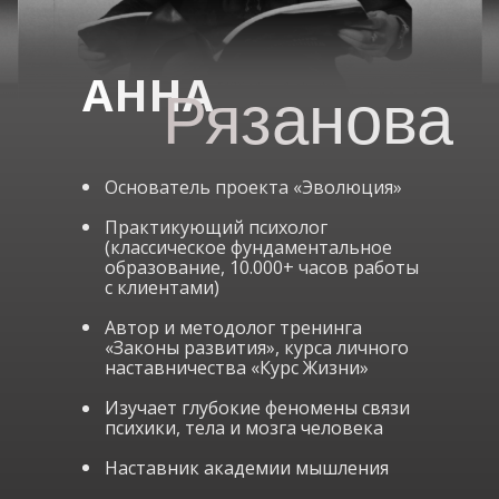
АННА
Рязанова
Основатель проекта «Эволюция»
Практикующий психолог
(классическое фундаментальное
образование, 10.000+ часов работы
Аналитическая психология К.Юнга
с клиентами)
Системная
Метод
Автор и методолог тренинга
психология
психосинтеза
«Законы развития», курса личного
Б.Хеллингера
Р. Ассанджиоли
наставничества «Курс Жизни»
Расширенная научная интеграция
Изучает глубокие феномены связи
методологии Института
психики, тела и мозга человека
HeartMath Калифорния США и
действующего доктора,
Наставник академии мышления
президента и исполнительного
директора института