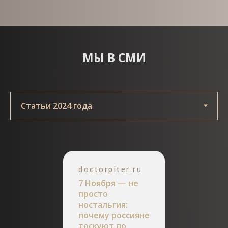
МЫ В СМИ
doctorpiter.ru
7 Ноября — не
просто
ностальгия:
почему россияне
тоскуют по