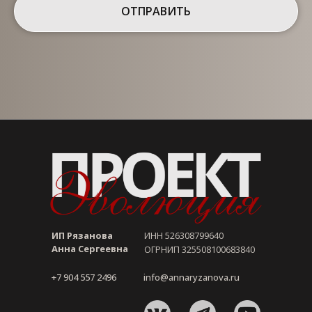
ОТПРАВИТЬ
Способы оплаты
Информация об организации
ИП Рязанова
ИНН 526308799640
Анна Сергеевна
ОГРНИП 325508100683840
+7 904 557 2496
info@annaryzanova.ru