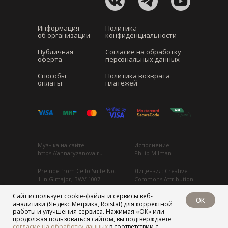
Информация
Политика
об организации
конфиденциальности
Публичная
Согласие на обработку
оферта
персональных данных
Способы
Политика возврата
оплаты
платежей
Музыка на сайте
Исполнение:
https://annaryzanova.ru :
Philip Milman
Prelude from Cello Suite No.
Лицензия: Creative
1 in G major, BWV 1007
—
Commons Attribution
Johann Sebastian Bach
3.0
Сайт использует cookie-файлы и сервисы веб-
ОК
аналитики (Яндекс.Метрика, Roistat) для корректной
Источник:
Аудио адаптировано
работы и улучшения сервиса. Нажимая «ОК» или
https://commons.wikimedia.org
...
для фонового
продолжая пользоваться сайтом, вы подтверждаете
воспроизведения
согласие на обработку данных
в соответствии с