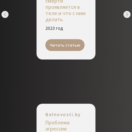
смерти
проявляется в
теле и что с ним
делать
2023 год
Читать статью
Belnovosti.by
Проблема
агрессии